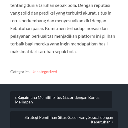
tentang dunia taruhan sepak bola. Dengan reputasi
yang solid dan prediksi yang terbukti akurat, situs ini
terus berkembang dan menyesuaikan diri dengan
kebutuhan pasar. Komitmen terhadap inovasi dan
pelayanan berkualitas menjadikan platform ini pilihan
terbaik bagi mereka yang ingin mendapatkan hasil
maksimal dari taruhan sepak bola.
Categories:
Uncategorized
« Bagaimana Memilih Situs Gacor dengan Bonus
Melimpah
Strategi Pemilihan Situs Gacor yang Sesuai dengan
Kebutuhan »