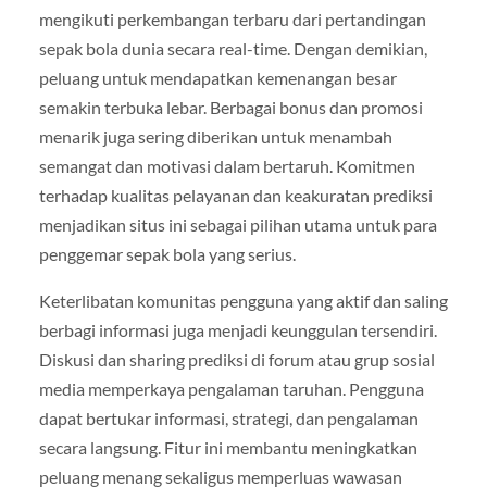
mengikuti perkembangan terbaru dari pertandingan
sepak bola dunia secara real-time. Dengan demikian,
peluang untuk mendapatkan kemenangan besar
semakin terbuka lebar. Berbagai bonus dan promosi
menarik juga sering diberikan untuk menambah
semangat dan motivasi dalam bertaruh. Komitmen
terhadap kualitas pelayanan dan keakuratan prediksi
menjadikan situs ini sebagai pilihan utama untuk para
penggemar sepak bola yang serius.
Keterlibatan komunitas pengguna yang aktif dan saling
berbagi informasi juga menjadi keunggulan tersendiri.
Diskusi dan sharing prediksi di forum atau grup sosial
media memperkaya pengalaman taruhan. Pengguna
dapat bertukar informasi, strategi, dan pengalaman
secara langsung. Fitur ini membantu meningkatkan
peluang menang sekaligus memperluas wawasan