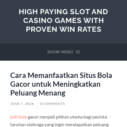
HIGH PAYING SLOT AND
CASINO GAMES WITH
PROVEN WIN RATES
SHOW MENU
Cara Memanfaatkan Situs Bola
Gacor untuk Meningkatkan
Peluang Menang
JUNE 7, 2026
/
0 COMMENTS
judi bola
gacor menjadi pilihan utama bagi pecinta
taruhan olahraga yang ingin mendapatkan peluang