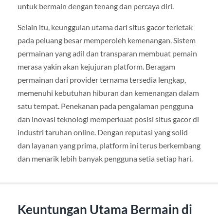
untuk bermain dengan tenang dan percaya diri.
Selain itu, keunggulan utama dari situs gacor terletak
pada peluang besar memperoleh kemenangan. Sistem
permainan yang adil dan transparan membuat pemain
merasa yakin akan kejujuran platform. Beragam
permainan dari provider ternama tersedia lengkap,
memenuhi kebutuhan hiburan dan kemenangan dalam
satu tempat. Penekanan pada pengalaman pengguna
dan inovasi teknologi memperkuat posisi situs gacor di
industri taruhan online. Dengan reputasi yang solid
dan layanan yang prima, platform ini terus berkembang
dan menarik lebih banyak pengguna setia setiap hari.
Keuntungan Utama Bermain di