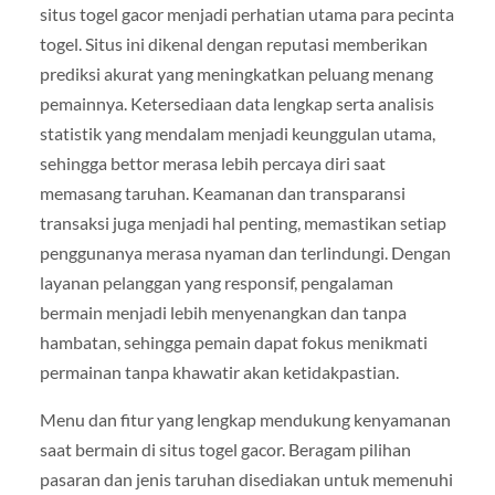
situs togel gacor menjadi perhatian utama para pecinta
togel. Situs ini dikenal dengan reputasi memberikan
prediksi akurat yang meningkatkan peluang menang
pemainnya. Ketersediaan data lengkap serta analisis
statistik yang mendalam menjadi keunggulan utama,
sehingga bettor merasa lebih percaya diri saat
memasang taruhan. Keamanan dan transparansi
transaksi juga menjadi hal penting, memastikan setiap
penggunanya merasa nyaman dan terlindungi. Dengan
layanan pelanggan yang responsif, pengalaman
bermain menjadi lebih menyenangkan dan tanpa
hambatan, sehingga pemain dapat fokus menikmati
permainan tanpa khawatir akan ketidakpastian.
Menu dan fitur yang lengkap mendukung kenyamanan
saat bermain di situs togel gacor. Beragam pilihan
pasaran dan jenis taruhan disediakan untuk memenuhi