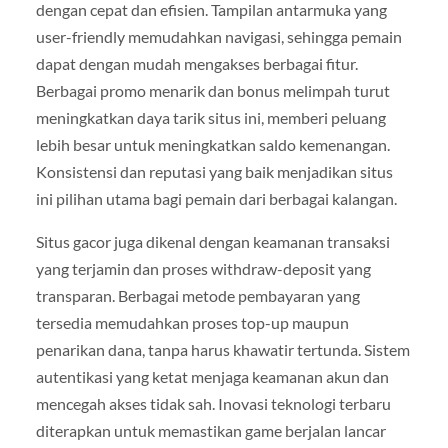
dengan cepat dan efisien. Tampilan antarmuka yang
user-friendly memudahkan navigasi, sehingga pemain
dapat dengan mudah mengakses berbagai fitur.
Berbagai promo menarik dan bonus melimpah turut
meningkatkan daya tarik situs ini, memberi peluang
lebih besar untuk meningkatkan saldo kemenangan.
Konsistensi dan reputasi yang baik menjadikan situs
ini pilihan utama bagi pemain dari berbagai kalangan.
Situs gacor juga dikenal dengan keamanan transaksi
yang terjamin dan proses withdraw-deposit yang
transparan. Berbagai metode pembayaran yang
tersedia memudahkan proses top-up maupun
penarikan dana, tanpa harus khawatir tertunda. Sistem
autentikasi yang ketat menjaga keamanan akun dan
mencegah akses tidak sah. Inovasi teknologi terbaru
diterapkan untuk memastikan game berjalan lancar