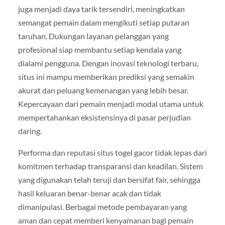
juga menjadi daya tarik tersendiri, meningkatkan
semangat pemain dalam mengikuti setiap putaran
taruhan. Dukungan layanan pelanggan yang
profesional siap membantu setiap kendala yang
dialami pengguna. Dengan inovasi teknologi terbaru,
situs ini mampu memberikan prediksi yang semakin
akurat dan peluang kemenangan yang lebih besar.
Kepercayaan dari pemain menjadi modal utama untuk
mempertahankan eksistensinya di pasar perjudian
daring.
Performa dan reputasi situs togel gacor tidak lepas dari
komitmen terhadap transparansi dan keadilan. Sistem
yang digunakan telah teruji dan bersifat fair, sehingga
hasil keluaran benar-benar acak dan tidak
dimanipulasi. Berbagai metode pembayaran yang
aman dan cepat memberi kenyamanan bagi pemain