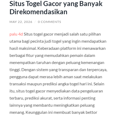
Situs Togel Gacor yang Banyak
Direkomendasikan
MAY 22, 2026
/
0 COMMENTS
palu 4d
Situs togel gacor menjadi salah satu pilihan
utama bagi pecinta judi togel yang ingin mendapatkan
hasil maksimal. Keberadaan platform ini menawarkan
berbagai fitur yang memudahkan pemain dalam
menempatkan taruhan dengan peluang kemenangan
tinggi. Dengan sistem yang transparan dan terpercaya,
pengguna dapat merasa lebih aman saat melakukan
transaksi maupun prediksi angka togel hari ini. Selain
itu, situs togel gacor menyediakan data pengeluaran
terbaru, prediksi akurat, serta informasi penting
lainnya yang membantu meningkatkan peluang
menang. Keunggulan ini membuat banyak bettor