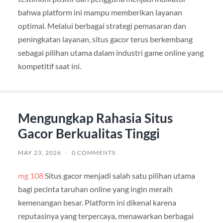
bahwa platform ini mampu memberikan layanan
optimal. Melalui berbagai strategi pemasaran dan
peningkatan layanan, situs gacor terus berkembang
sebagai pilihan utama dalam industri game online yang
kompetitif saat ini.
Mengungkap Rahasia Situs
Gacor Berkualitas Tinggi
MAY 23, 2026
/
0 COMMENTS
mg 108
Situs gacor menjadi salah satu pilihan utama
bagi pecinta taruhan online yang ingin meraih
kemenangan besar. Platform ini dikenal karena
reputasinya yang terpercaya, menawarkan berbagai