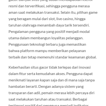
resmi dan terverifikasi, sehingga pengguna merasa
aman saat melakukan transaksi. Selain itu, pilihan game
yang beragam mulai dari slot, live casino, hingga
taruhan olahraga menambah daya tarik tersendiri.
Pengalaman pengguna yang positif menjadi modal
utama dalam membangun loyalitas pelanggan.
Penggunaan teknologi terbaru juga memastikan
bahwa platform mampu memberikan pelayanan
terbaik dan tetap memenuhi standar keamanan global.
Keberhasilan situs gacor tidak terlepas dari inovasi
dalam fitur serta kemudahan akses. Pengguna dapat
menikmati layanan kapan saja dan di mana saja tanpa
hambatan berarti. Dengan adanya sistem yang
transparan dan adil, pemain merasa lebih percaya diri
saat melakukan taruhan atau transaksi. Berbagai
testimoni positif dari pengguna menjadi indikator