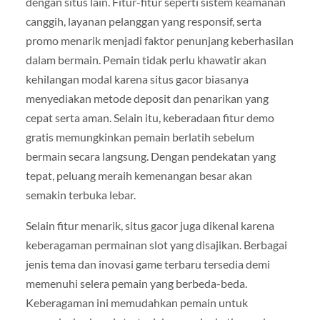
dengan situs lain. Fitur-fitur seperti sistem keamanan
canggih, layanan pelanggan yang responsif, serta
promo menarik menjadi faktor penunjang keberhasilan
dalam bermain. Pemain tidak perlu khawatir akan
kehilangan modal karena situs gacor biasanya
menyediakan metode deposit dan penarikan yang
cepat serta aman. Selain itu, keberadaan fitur demo
gratis memungkinkan pemain berlatih sebelum
bermain secara langsung. Dengan pendekatan yang
tepat, peluang meraih kemenangan besar akan
semakin terbuka lebar.
Selain fitur menarik, situs gacor juga dikenal karena
keberagaman permainan slot yang disajikan. Berbagai
jenis tema dan inovasi game terbaru tersedia demi
memenuhi selera pemain yang berbeda-beda.
Keberagaman ini memudahkan pemain untuk