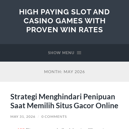
HIGH PAYING SLOT AND
CASINO GAMES WITH
PROVEN WIN RATES
SHOW MENU
MONTH:
MAY 2026
Strategi Menghindari Penipuan
Saat Memilih Situs Gacor Online
MAY 31, 2026
/
0 COMMENTS