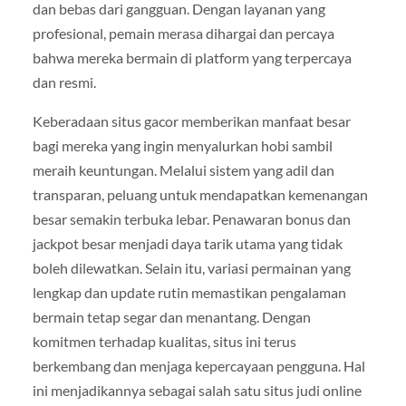
dan bebas dari gangguan. Dengan layanan yang
profesional, pemain merasa dihargai dan percaya
bahwa mereka bermain di platform yang terpercaya
dan resmi.
Keberadaan situs gacor memberikan manfaat besar
bagi mereka yang ingin menyalurkan hobi sambil
meraih keuntungan. Melalui sistem yang adil dan
transparan, peluang untuk mendapatkan kemenangan
besar semakin terbuka lebar. Penawaran bonus dan
jackpot besar menjadi daya tarik utama yang tidak
boleh dilewatkan. Selain itu, variasi permainan yang
lengkap dan update rutin memastikan pengalaman
bermain tetap segar dan menantang. Dengan
komitmen terhadap kualitas, situs ini terus
berkembang dan menjaga kepercayaan pengguna. Hal
ini menjadikannya sebagai salah satu situs judi online