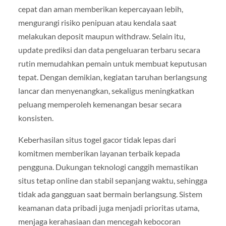
cepat dan aman memberikan kepercayaan lebih,
mengurangi risiko penipuan atau kendala saat
melakukan deposit maupun withdraw. Selain itu,
update prediksi dan data pengeluaran terbaru secara
rutin memudahkan pemain untuk membuat keputusan
tepat. Dengan demikian, kegiatan taruhan berlangsung
lancar dan menyenangkan, sekaligus meningkatkan
peluang memperoleh kemenangan besar secara
konsisten.
Keberhasilan situs togel gacor tidak lepas dari
komitmen memberikan layanan terbaik kepada
pengguna. Dukungan teknologi canggih memastikan
situs tetap online dan stabil sepanjang waktu, sehingga
tidak ada gangguan saat bermain berlangsung. Sistem
keamanan data pribadi juga menjadi prioritas utama,
menjaga kerahasiaan dan mencegah kebocoran