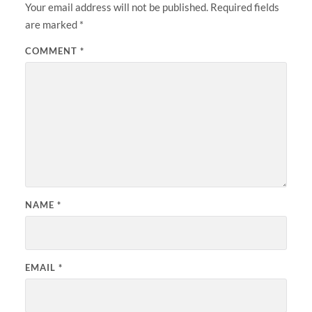
Your email address will not be published.
Required fields
are marked
*
COMMENT
*
NAME
*
EMAIL
*