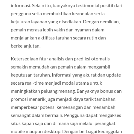
informasi. Selain itu, banyaknya testimonial positif dari
pengguna setia membuktikan keandalan serta
kejujuran layanan yang disediakan. Dengan demikian,
pemain merasa lebih yakin dan nyaman dalam
menjalankan aktifitas taruhan secara rutin dan
berkelanjutan.
Ketersediaan fitur analisis dan prediksi otomatis
semakin memudahkan pemain dalam mengambil
keputusan taruhan. Informasi yang akurat dan update
secara real-time menjadi modal utama untuk
meningkatkan peluang menang. Banyaknya bonus dan
promosi menarik juga menjadi daya tarik tambahan,
memperbesar potensi kemenangan dan menambah
semangat dalam bermain. Pengguna dapat mengakses
situs kapan saja dan di mana saja melalui perangkat
mobile maupun desktop. Dengan berbagai keunggulan