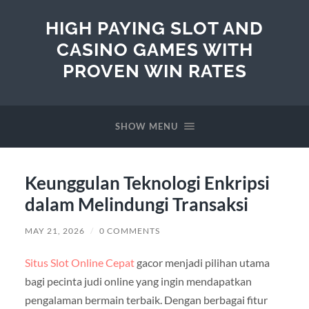
HIGH PAYING SLOT AND
CASINO GAMES WITH
PROVEN WIN RATES
SHOW MENU
Keunggulan Teknologi Enkripsi
dalam Melindungi Transaksi
MAY 21, 2026
/
0 COMMENTS
Situs Slot Online Cepat
gacor menjadi pilihan utama
bagi pecinta judi online yang ingin mendapatkan
pengalaman bermain terbaik. Dengan berbagai fitur