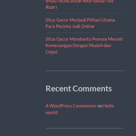
พร้อมวิธีเล่น สล็อต ที่หลายคนกำลัง
ค้นหา
Situs Gacor Menjadi Pilihan Utama
Para Pecinta Judi Online
Situs Gacor Membantu Pemula Meraih
Kemenangan Dengan Mudah dan
Cepat
Recent Comments
A WordPress Commenter
on
Hello
world!