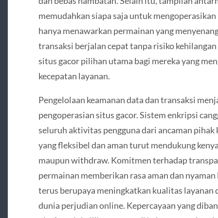
dan bebas hambatan. Selain itu, tampilan antar
memudahkan siapa saja untuk mengoperasikan be
hanya menawarkan permainan yang menyenangka
transaksi berjalan cepat tanpa risiko kehilangan
situs gacor pilihan utama bagi mereka yang 
kecepatan layanan.
Pengelolaan keamanan data dan transaksi menja
pengoperasian situs gacor. Sistem enkripsi can
seluruh aktivitas pengguna dari ancaman piha
yang fleksibel dan aman turut mendukung ken
maupun withdraw. Komitmen terhadap transpara
permainan memberikan rasa aman dan nyaman ba
terus berupaya meningkatkan kualitas layanan d
dunia perjudian online. Kepercayaan yang diba