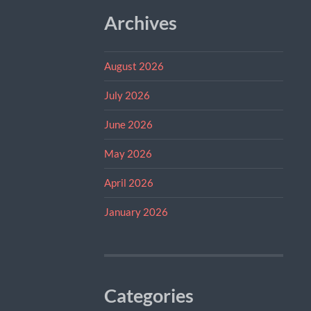
Archives
August 2026
July 2026
June 2026
May 2026
April 2026
January 2026
Categories